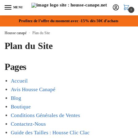
MENU
0
Profitez de l’offre du moment avec -15% dès 50€ d’achats
Housse canapé
»
Plan du Site
Plan du Site
Pages
Accueil
Avis Housse Canapé
Blog
Boutique
Conditions Générales de Ventes
Contactez-Nous
Guide des Tailles : Housse Clic Clac