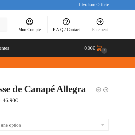
Livraison Offerte
Mon Compte
F.A.Q / Contact
Paiement
entes
0.00
€
0
se de Canapé Allegra
–
46.90
€