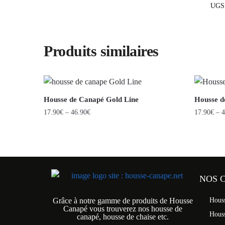
UGS
Produits similaires
Housse de Canapé Gold Line
Housse d
17.90
€
–
46.90
€
17.90
€
–
4
NOS 
Grâce à notre gamme de produits de Housse
Hous
Canapé vous trouverez nos housse de
Hous
canapé, housse de chaise etc.