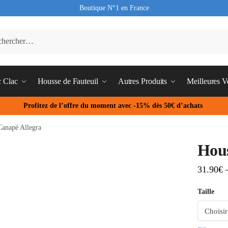
Boutique N°1 en France
c Clac
Housse de Fauteuil
Autres Produits
Meilleures V
Profitez de l’offre du moment avec -15% dès 50€ d’achats
Canapé Allegra
Hous
31.90
€
Taille