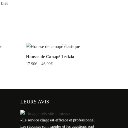
Bleu
Housse de Canapé Letizia
17.90
€
–
46.90
€
LEURS AVIS
«
Le service client est efficace et professionnel.
Les réponses sont rapides et les questions sont