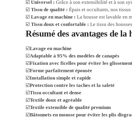
☑️
Universel :
Grâce à son extensibilité et à son s
☑️
Tissu de qualité :
Épais et occultants, nos tissus
☑️
Lavage en machine :
La housse est lavable en 
☑️
Tissu doux et confortable :
Le tissu des housses
Résumé des avantages de la h
☑️
Lavage en machine
☑️
Adaptable à 95% des modèles de canapés
☑️
Fixation avec ficelles pour éviter les glissemen
☑️
Forme parfaitement épousée
☑️
Installation simple et rapide
☑️
Protection contre les taches et la saleté
☑️
Tissu occultant et dense
☑️
Textile doux et agréable
☑️
Textile extensible de qualité premium
☑️
Bâtonnets en mousse pour éviter les plis disgr