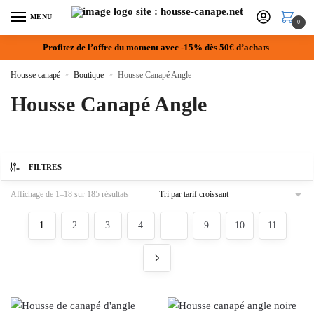
MENU
0
Profitez de l’offre du moment avec -15% dès 50€ d’achats
Housse canapé
»
Boutique
»
Housse Canapé Angle
Housse Canapé Angle
FILTRES
Affichage de 1–18 sur 185 résultats
1
2
3
4
…
9
10
11