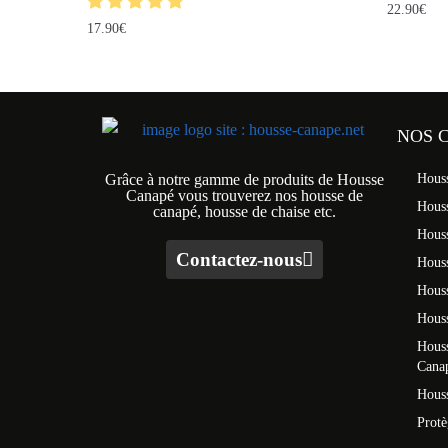
22.90
€
17.90
€
NOS 
Grâce à notre gamme de produits de Housse
Hous
Canapé vous trouverez nos housse de
Hous
canapé, housse de chaise etc.
Hous
Contactez-nous
Houss
Hous
Houss
Houss
Cana
Houss
Prot