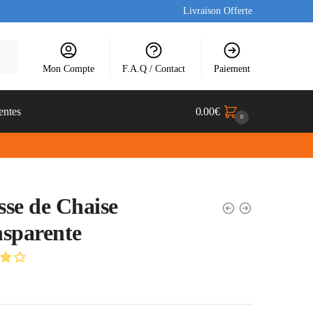
Livraison Offerte
Mon Compte
F.A.Q / Contact
Paiement
entes
0.00
€
0
se de Chaise
sparente