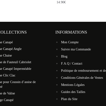
14.90
€
COLLECTIONS
INFORMATIONS
se Canapé
Mon Compte
se Canapé Angle
Suivre ma Commande
se Chaise
Blog
e de Fauteuil Cabriolet
F.A.Q / Contact
se Canapé Imperméable
Politique de remboursement et de
e Clic Clac
Conditions Générales de Ventes
e pour Coussin d’assise de
Mentions Légales
pé
Guides des Tailles
e de Valise
Plan du Site
ège Canapé