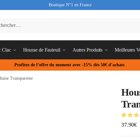
Boutique N°1 en France
c Clac
Housse de Fauteuil
Autres Produits
Meilleures V
Profitez de l’offre du moment avec -15% dès 50€ d’achats
haise Transparente
Hous
Tran
37.90
€