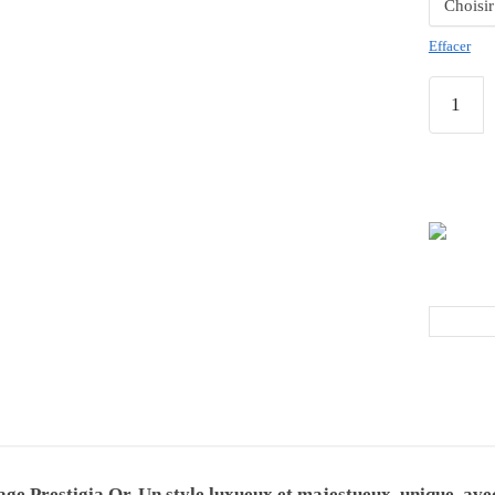
Effacer
ge Prestigia Or. Un style luxueux et majestueux, unique, avec