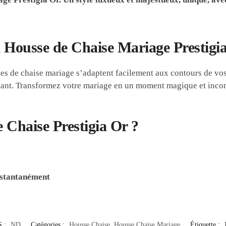
 Housse de Chaise Mariage Prestigi
ses de chaise mariage s’adaptent facilement aux contours de vos s
flant. Transformez votre mariage en un moment magique et incom
e Chaise Prestigia Or ?
instantanément
 :
ND
Catégories :
Housse Chaise
,
Housse Chaise Mariage
Étiquette :