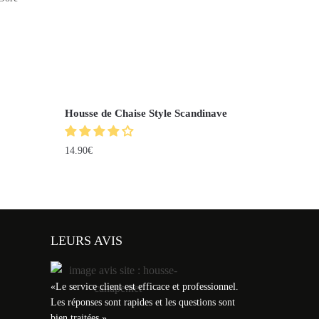
Housse de Chaise Style Scandinave
14.90
€
LEURS AVIS
«
Le service client est efficace et professionnel.
Les réponses sont rapides et les questions sont
bien traitées.
»