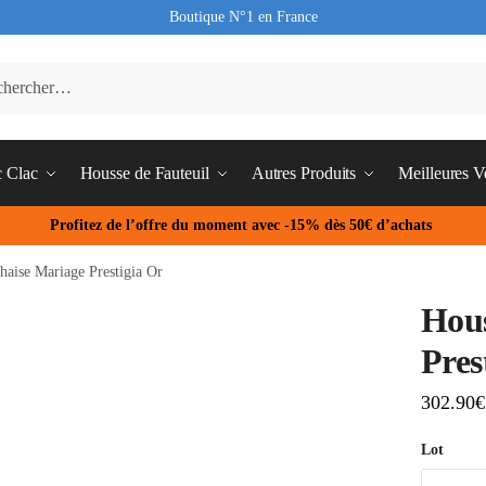
Boutique N°1 en France
c Clac
Housse de Fauteuil
Autres Produits
Meilleures V
Profitez de l’offre du moment avec -15% dès 50€ d’achats
haise Mariage Prestigia Or
Hous
Pres
302.90
€
Lot