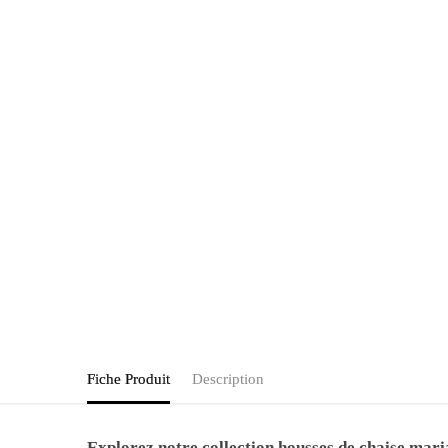
Fiche Produit
Description
Explorez notre collection housses de chaise maria