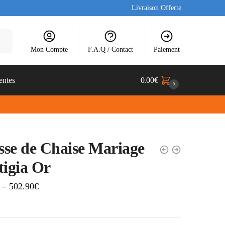
Livraison Offerte
Mon Compte
F.A.Q / Contact
Paiement
entes
0.00
€
0
se de Chaise Mariage
tigia Or
–
502.90
€