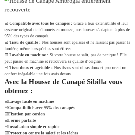
☑️
Compatible avec tous les canapés :
Grâce à leur extensibilité et leur
système original de bâtonnets en mousse, nos housses s’adaptent à plus de
95% des types de canapés.
☑️
Tissu de qualité :
Nos housses sont épaisses et ne laissent pas passer la
lumière, même lorsqu’elles sont étirées.
☑️
Lavable en machine :
Si votre housse se salit, pas de panique ! Elle
peut passer en machine et retrouvera sa qualité d’origine.
☑️
Tissu doux et agréable :
Nos tissus sont ultras doux et procurent un
confort inégalable une fois assis dessus.
Avec la Housse de Canapé Sibilla vous
obtenez :
☑️
Lavage facile en machine
☑️
Compatibilité avec 95% des canapés
☑️
Fixation par cordon
☑️
Forme parfaite
☑️
Installation simple et rapide
☑️
Protection contre la saleté et les tâches