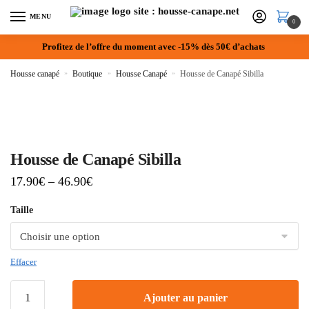
MENU
0
Profitez de l’offre du moment avec -15% dès 50€ d’achats
Housse canapé
»
Boutique
»
Housse Canapé
»
Housse de Canapé Sibilla
Housse de Canapé Sibilla
17.90
€
–
46.90
€
Taille
Effacer
Ajouter au panier