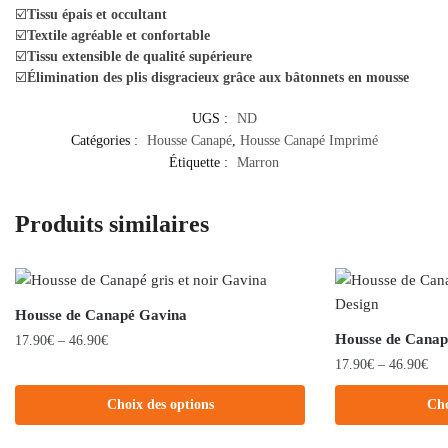
☑️
Tissu épais et occultant
☑️
Textile agréable et confortable
☑️
Tissu extensible de qualité supérieure
☑️
Élimination des plis disgracieux grâce aux bâtonnets en mousse
UGS :
ND
Catégories :
Housse Canapé
,
Housse Canapé Imprimé
Étiquette :
Marron
Produits similaires
Housse de Canapé Gavina
Housse de Canap
17.90
€
–
46.90
€
17.90
€
–
46.90
€
Choix des options
Cho