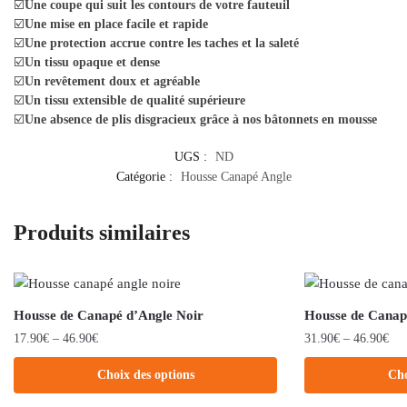
☑️
Une coupe qui suit les contours de votre fauteuil
☑️
Une mise en place facile et rapide
☑️
Une protection accrue contre les taches et la saleté
☑️
Un tissu opaque et dense
☑️
Un revêtement doux et agréable
☑️
Un tissu extensible de qualité supérieure
☑️
Une absence de plis disgracieux grâce à nos bâtonnets en mousse
UGS :
ND
Catégorie :
Housse Canapé Angle
Produits similaires
Housse de Canapé d’Angle Noir
Housse de Canap
17.90
€
–
46.90
€
31.90
€
–
46.90
€
Choix des options
Cho