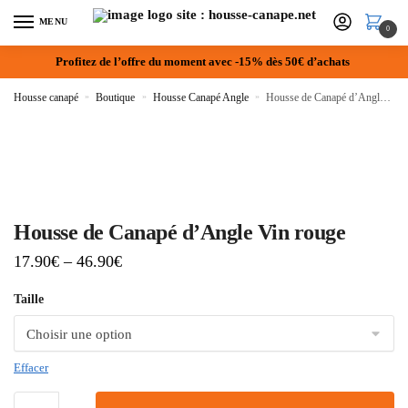
MENU
0
Profitez de l’offre du moment avec -15% dès 50€ d’achats
Housse canapé
»
Boutique
»
Housse Canapé Angle
»
Housse de Canapé d’Angle Vin rouge
Housse de Canapé d’Angle Vin rouge
17.90
€
–
46.90
€
Taille
Effacer