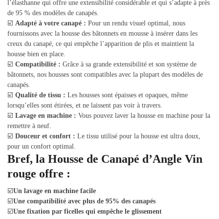
l’élasthanne qui offre une extensibilité considérable et qui s’adapte à près
de 95 % des modèles de canapés.
☑️
Adapté à votre canapé :
Pour un rendu visuel optimal, nous
fournissons avec la housse des bâtonnets en mousse à insérer dans les
creux du canapé, ce qui empêche l’apparition de plis et maintient la
housse bien en place.
☑️
Compatibilité :
Grâce à sa grande extensibilité et son système de
bâtonnets, nos housses sont compatibles avec la plupart des modèles de
canapés.
☑️
Qualité de tissu :
Les housses sont épaisses et opaques, même
lorsqu’elles sont étirées, et ne laissent pas voir à travers.
☑️
Lavage en machine :
Vous pouvez laver la housse en machine pour la
remettre à neuf.
☑️
Douceur et confort :
Le tissu utilisé pour la housse est ultra doux,
pour un confort optimal.
Bref, la Housse de Canapé d’Angle Vin
rouge offre :
☑️
Un lavage en machine facile
☑️
Une compatibilité avec plus de 95% des canapés
☑️
Une fixation par ficelles qui empêche le glissement