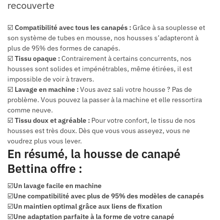
☑️
Compatibilité avec tous les canapés :
Grâce à sa souplesse et
son système de tubes en mousse, nos housses s’adapteront à
plus de 95% des formes de canapés.
☑️
Tissu opaque :
Contrairement à certains concurrents, nos
housses sont solides et impénétrables, même étirées, il est
impossible de voir à travers.
☑️
Lavage en machine :
Vous avez sali votre housse ? Pas de
problème. Vous pouvez la passer à la machine et elle ressortira
comme neuve.
☑️
Tissu doux et agréable :
Pour votre confort, le tissu de nos
housses est très doux. Dès que vous vous asseyez, vous ne
voudrez plus vous lever.
En résumé, la housse de canapé
Bettina offre :
☑️
Un lavage facile en machine
☑️
Une compatibilité avec plus de 95% des modèles de canapés
☑️
Un maintien optimal grâce aux liens de fixation
☑️
Une adaptation parfaite à la forme de votre canapé