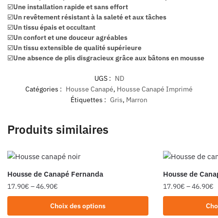
☑️
Une installation rapide et sans effort
☑️
Un revêtement résistant à la saleté et aux tâches
☑️
Un tissu épais et occultant
☑️
Un confort et une douceur agréables
☑️
Un tissu extensible de qualité supérieure
☑️
Une absence de plis disgracieux grâce aux bâtons en mousse
UGS :
ND
Catégories :
Housse Canapé
,
Housse Canapé Imprimé
Étiquettes :
Gris
,
Marron
Produits similaires
Housse de Canapé Fernanda
Housse de Cana
17.90
€
–
46.90
€
17.90
€
–
46.90
€
Choix des options
Cho