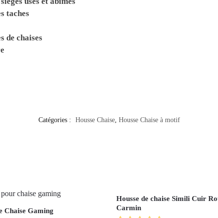
sièges usés et abîmés
es taches
s de chaises
re
Catégories :
Housse Chaise
,
Housse Chaise à motif
Housse de chaise Simili Cuir R
Carmin
e Chaise Gaming