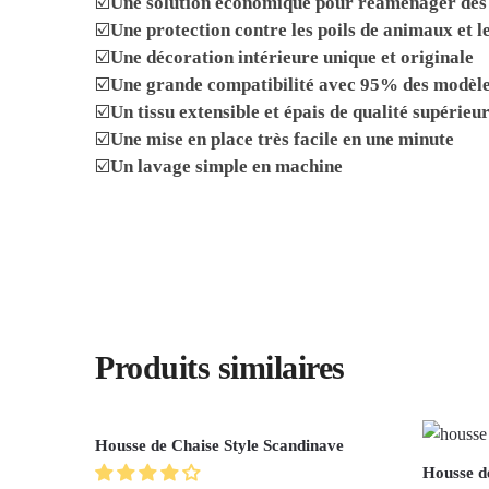
☑️
Une solution économique pour réaménager des 
☑️
Une protection contre les poils de animaux et l
☑️
Une décoration intérieure unique et originale
☑️
Une grande compatibilité avec 95% des modèle
☑️
Un tissu extensible et épais de qualité supérieu
☑️
Une mise en place très facile en une minute
☑️
Un lavage simple en machine
Produits similaires
Housse de Chaise Style Scandinave
Housse d