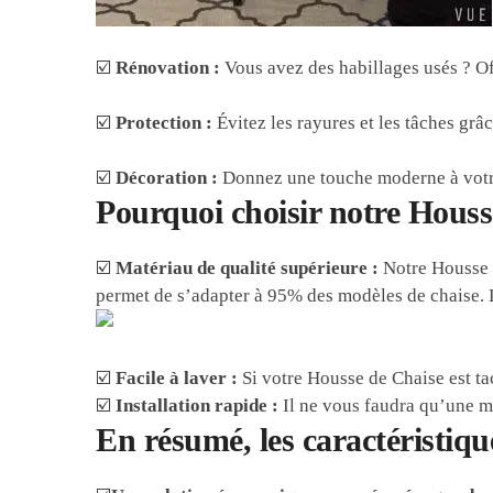
☑️
Rénovation :
Vous avez des habillages usés ? Of
☑️
Protection :
Évitez les rayures et les tâches grâc
☑️
Décoration :
Donnez une touche moderne à votre 
Pourquoi choisir notre Houss
☑️
Matériau de qualité supérieure :
Notre Housse d
permet de s’adapter à 95% des modèles de chaise. L
☑️
Facile à laver :
Si votre Housse de Chaise est ta
☑️
Installation rapide :
Il ne vous faudra qu’une mi
En résumé, les caractéristiqu