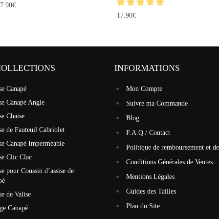
7.90
€
17.90
€
COLLECTIONS
INFORMATIONS
se Canapé
Mon Compte
se Canapé Angle
Suivre ma Commande
se Chaise
Blog
e de Fauteuil Cabriolet
F.A.Q / Contact
se Canapé Imperméable
Politique de remboursement et de
e Clic Clac
Conditions Générales de Ventes
e pour Coussin d’assise de
Mentions Légales
pé
Guides des Tailles
e de Valise
Plan du Site
ège Canapé