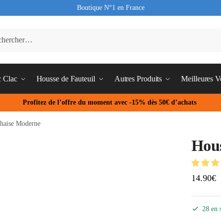
Boutique N°1 en France
c Clac
Housse de Fauteuil
Autres Produits
Meilleures V
Profitez de l’offre du moment avec -15% dès 50€ d’achats
haise Moderne
Hous
14.90
€
28 en 