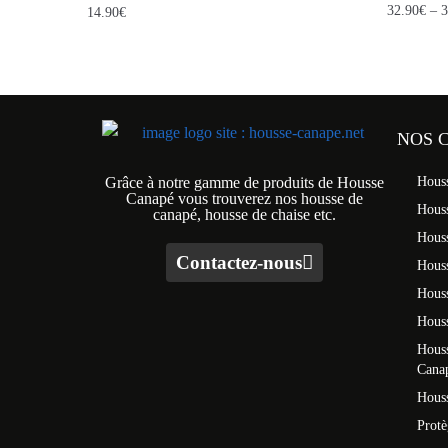
32.90
€
–
3
14.90
€
NOS 
Grâce à notre gamme de produits de Housse
Hous
Canapé vous trouverez nos housse de
Hous
canapé, housse de chaise etc.
Hous
Contactez-nous
Houss
Hous
Houss
Houss
Cana
Houss
Prot