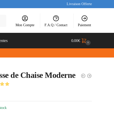
Livraison Offerte
Mon Compte
F.A.Q / Contact
Paiement
entes
0.00
€
0
se de Chaise Moderne
stock