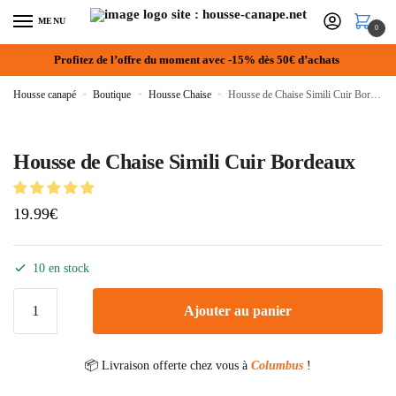
MENU
0
Profitez de l’offre du moment avec -15% dès 50€ d’achats
Housse canapé
»
Boutique
»
Housse Chaise
»
Housse de Chaise Simili Cuir Bordeaux
Housse de Chaise Simili Cuir Bordeaux
19.99
€
10 en stock
Ajouter au panier
📦 Livraison offerte chez vous à
Columbus
!