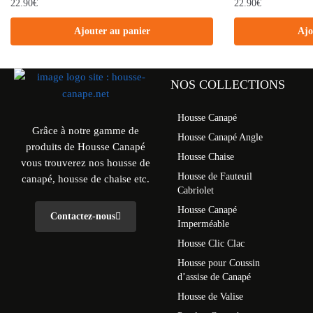
22.90
€
22.90
€
Ajouter au panier
Ajo
NOS COLLECTIONS
Housse Canapé
Grâce à notre gamme de
Housse Canapé Angle
produits de Housse Canapé
Housse Chaise
vous trouverez nos housse de
Housse de Fauteuil
canapé, housse de chaise etc.
Cabriolet
Housse Canapé
Contactez-nous
Imperméable
Housse Clic Clac
Housse pour Coussin
d’assise de Canapé
Housse de Valise