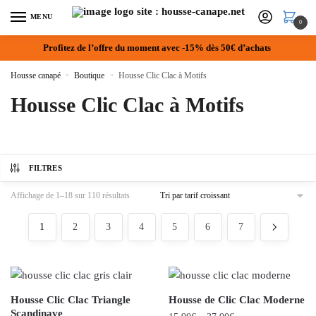
MENU
0
Profitez de l’offre du moment avec -15% dès 50€ d’achats
Housse canapé
»
Boutique
»
Housse Clic Clac à Motifs
Housse Clic Clac à Motifs
FILTRES
Affichage de 1–18 sur 110 résultats
1
2
3
4
5
6
7
Housse Clic Clac Triangle
Housse de Clic Clac Moderne
Scandinave