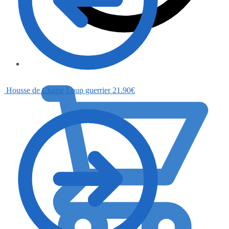
0.00
€
Housse de Chaise Loup guerrier
21.90
€