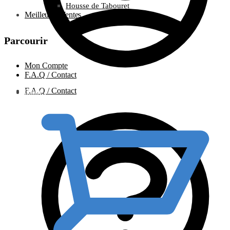
Housse de Tabouret
Meilleures Ventes
Parcourir
Mon Compte
F.A.Q / Contact
F.A.Q / Contact
0.00
€