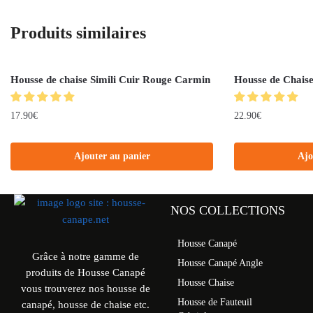
Produits similaires
Housse de chaise Simili Cuir Rouge Carmin
Housse de Chais
17.90
€
22.90
€
Ajouter au panier
Ajo
NOS COLLECTIONS
Housse Canapé
Grâce à notre gamme de
Housse Canapé Angle
produits de Housse Canapé
Housse Chaise
vous trouverez nos housse de
Housse de Fauteuil
canapé, housse de chaise etc.