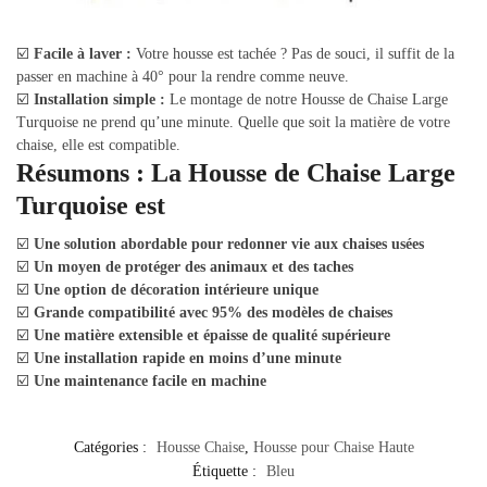
☑️
Facile à laver :
Votre housse est tachée ? Pas de souci, il suffit de la
passer en machine à 40° pour la rendre comme neuve.
☑️
Installation simple :
Le montage de notre Housse de Chaise Large
Turquoise ne prend qu’une minute. Quelle que soit la matière de votre
chaise, elle est compatible.
Résumons : La Housse de Chaise Large
Turquoise est
☑️
Une solution abordable pour redonner vie aux chaises usées
☑️
Un moyen de protéger des animaux et des taches
☑️
Une option de décoration intérieure unique
☑️
Grande compatibilité avec 95% des modèles de chaises
☑️
Une matière extensible et épaisse de qualité supérieure
☑️
Une installation rapide en moins d’une minute
☑️
Une maintenance facile en machine
Catégories :
Housse Chaise
,
Housse pour Chaise Haute
Étiquette :
Bleu