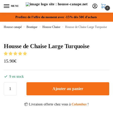
MENU
0
Profitez de l’offre du moment avec -15% dès 50€ d’achats
Housse canapé
»
Boutique
»
Housse Chaise
»
Housse de Chaise Large Turquoise
Housse de Chaise Large Turquoise
15.90
€
9 en stock
Ajouter au panier
📦 Livraison offerte chez vous à
Columbus
!