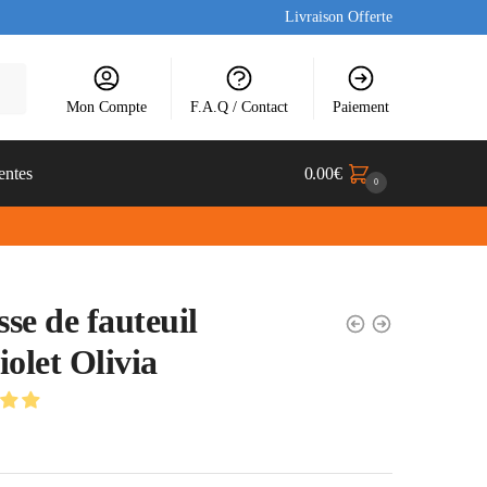
Livraison Offerte
Mon Compte
F.A.Q / Contact
Paiement
entes
0.00
€
0
se de fauteuil
iolet Olivia