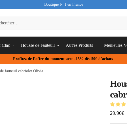
Boutique N°1 en France
c Clac
Housse de Fauteuil
Autres Produits
Meilleures V
Profitez de l’offre du moment avec -15% dès 50€ d’achats
de fauteuil cabriolet Olivia
Hous
cabr
29.90
€