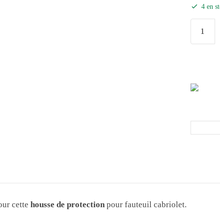
4 en s
our cette
housse de protection
pour fauteuil cabriolet.