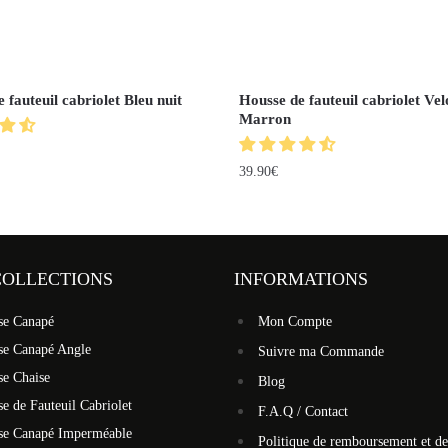
 fauteuil cabriolet Bleu nuit
Housse de fauteuil cabriolet Vel
Marron
39.90
€
COLLECTIONS
INFORMATIONS
se Canapé
Mon Compte
se Canapé Angle
Suivre ma Commande
se Chaise
Blog
e de Fauteuil Cabriolet
F.A.Q / Contact
se Canapé Imperméable
Politique de remboursement et de