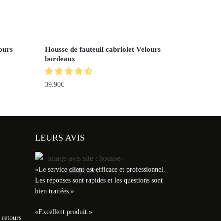
ours
Housse de fauteuil cabriolet Velours
bordeaux
39.90
€
LEURS AVIS
«
Le service client est efficace et professionnel.
Les réponses sont rapides et les questions sont
bien traitées.
»
«
Excellent produit.
»
 retours