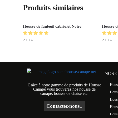
Produits similaires
Housse de fauteuil cabriolet Noire
Housse de
29.90
€
29.90
€
NOS 
Grâce à notre gamme de produits de Housse
Hous
Canapé vous trouverez nos housse de
Hous
canapé, housse de chaise etc.
Hous
Contactez-nous
Houss
Hous