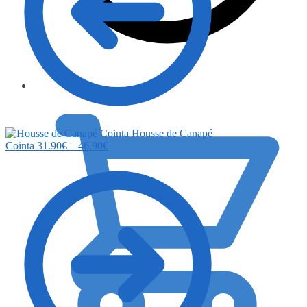
0.00
€
Housse de Canapé
Cointa
31.90
€
–
46.90
€