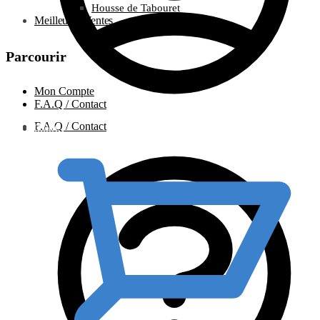
Housse de Tabouret
Meilleures Ventes
Parcourir
Mon Compte
F.A.Q / Contact
F.A.Q / Contact
0.00
€