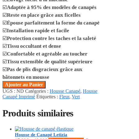
☑️
Adaptée à 95% des modèles de canapés
☑️
Reste en place grâce aux ficelles
☑️
Épouse parfaitement la forme du canapé
☑️
Installation rapide et facile
☑️
Protection contre les taches et la saleté
☑️
Tissu occultant et dense
☑️
Confortable et agréable au toucher
☑️
Tissu extensible de qualité supérieure
☑️
Pas de plis disgracieux grâce aux
bâtonnets en mousse
Ajouter au Panier
UGS :
ND
Catégories :
Housse Canapé
,
Housse
Canapé Imprimé
Étiquettes :
Fleur
,
Vert
Produits similaires
Housse de Canapé Letizia