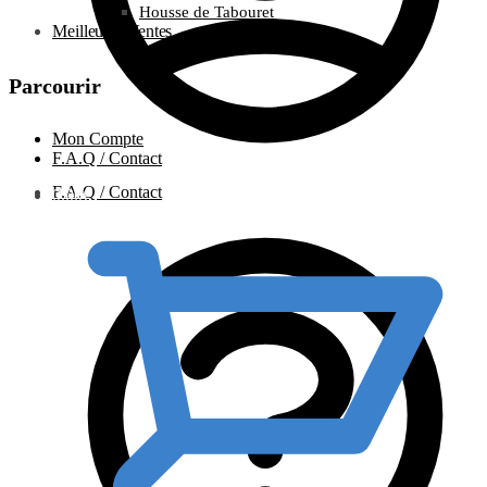
Housse de Tabouret
Meilleures Ventes
Parcourir
Mon Compte
F.A.Q / Contact
F.A.Q / Contact
0.00
€