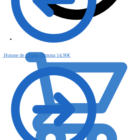
0.00
€
Housse de Chaise Simona
14.90
€