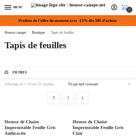
MENU
0
Profitez de l’offre du moment avec -15% dès 50€ d’achats
Housse canapé
»
Boutique
»
Tapis de feuilles
Tapis de feuilles
FILTRES
Affichage de 1–18 sur 32 résultats
1
2
Housse de Chaise
Housse de Chaise
Imperméable Feuille Gris
Imperméable Feuille Gris
Anthracite
Clair