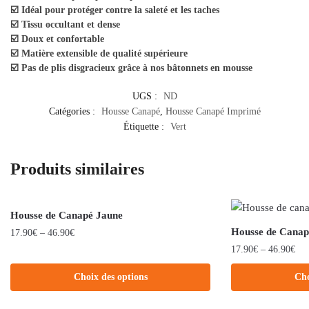
☑️ Idéal pour protéger contre la saleté et les taches
☑️ Tissu occultant et dense
☑️ Doux et confortable
☑️ Matière extensible de qualité supérieure
☑️ Pas de plis disgracieux grâce à nos bâtonnets en mousse
UGS :
ND
Catégories :
Housse Canapé
,
Housse Canapé Imprimé
Étiquette :
Vert
Produits similaires
Housse de Canapé Jaune
Housse de Canap
17.90
€
–
46.90
€
17.90
€
–
46.90
€
Choix des options
Cho