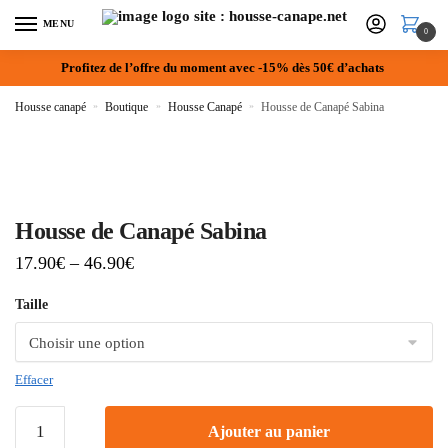
MENU
0
Profitez de l’offre du moment avec -15% dès 50€ d’achats
Housse canapé
»
Boutique
»
Housse Canapé
»
Housse de Canapé Sabina
Housse de Canapé Sabina
17.90
€
–
46.90
€
Taille
Effacer
Ajouter au panier