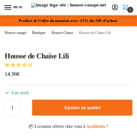
MENU
0
Profitez de l’offre du moment avec -15% dès 50€ d’achats
Housse canapé
»
Boutique
»
Housse Chaise
»
Housse de Chaise Lili
Housse de Chaise Lili
14.90
€
4 en stock
Ajouter au panier
📦 Livraison offerte chez vous à
Açailândia
!