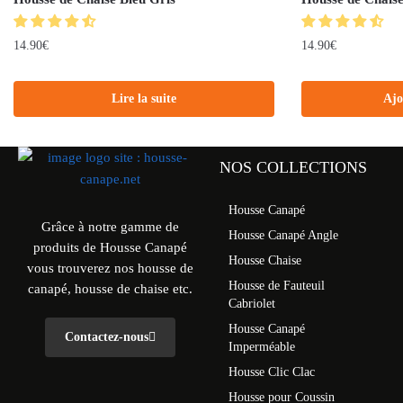
14.90
€
14.90
€
Lire la suite
Ajo
NOS COLLECTIONS
Housse Canapé
Grâce à notre gamme de
Housse Canapé Angle
produits de Housse Canapé
Housse Chaise
vous trouverez nos housse de
Housse de Fauteuil
canapé, housse de chaise etc.
Cabriolet
Housse Canapé
Contactez-nous
Imperméable
Housse Clic Clac
Housse pour Coussin