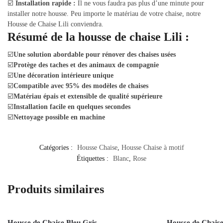
☑️
Installation rapide :
Il ne vous faudra pas plus d’une minute pour
installer notre housse. Peu importe le matériau de votre chaise, notre
Housse de Chaise Lili conviendra.
Résumé de la housse de chaise Lili :
☑️
Une solution abordable pour rénover des chaises usées
☑️
Protège des taches et des animaux de compagnie
☑️
Une décoration intérieure unique
☑️
Compatible avec 95% des modèles de chaises
☑️
Matériau épais et extensible de qualité supérieure
☑️
Installation facile en quelques secondes
☑️
Nettoyage possible en machine
Catégories :
Housse Chaise
,
Housse Chaise à motif
Étiquettes :
Blanc
,
Rose
Produits similaires
Out of stock
Housse de Chaise Bleu Gris
Housse de Chaise