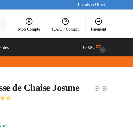
Livraison Offerte
Mon Compte
F.A.Q / Contact
Paiement
entes
0.00
€
0
se de Chaise Josune
stock