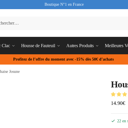
Boutique N°1 en France
c Clac
Housse de Fauteuil
Autres Produits
Meilleures V
Profitez de l’offre du moment avec -15% dès 50€ d’achats
haise Josune
Hous
14.90
€
22 en 