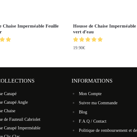
e Chaise Imperméable Feuille
Housse de Chaise Imperméable 
r
vert d’eau
19.90
€
COLLECTIONS
INFORMATIONS
se Canapé
Mon Compte
se Canapé Angle
Suivre ma Commande
se Chaise
Blog
e de Fauteuil Cabriolet
F.A.Q / Contact
se Canapé Imperméable
Politique de remboursement et de
e Clic Clac