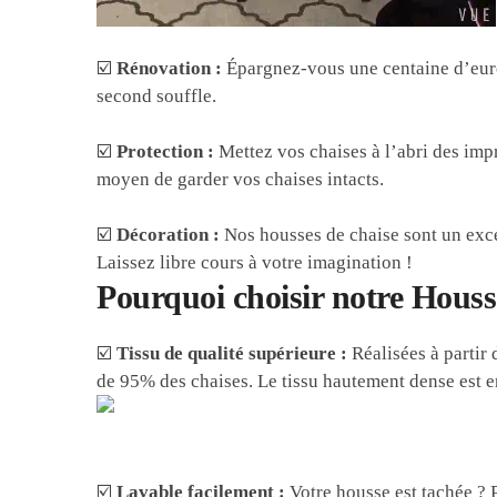
☑️
Rénovation :
Épargnez-vous une centaine d’euro
second souffle.
☑️
Protection :
Mettez vos chaises à l’abri des impré
moyen de garder vos chaises intacts.
☑️
Décoration :
Nos housses de chaise sont un excel
Laissez libre cours à votre imagination !
Pourquoi choisir notre Houss
☑️
Tissu de qualité supérieure :
Réalisées à partir 
de 95% des chaises. Le tissu hautement dense est e
☑️
Lavable facilement :
Votre housse est tachée ? 