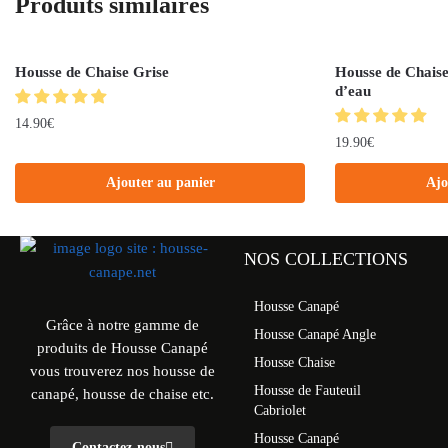
Produits similaires
Housse de Chaise Grise
Housse de Chaise
d’eau
14.90
€
19.90
€
Ajouter au panier
Ajo
NOS COLLECTIONS
Housse Canapé
Grâce à notre gamme de
Housse Canapé Angle
produits de Housse Canapé
Housse Chaise
vous trouverez nos housse de
Housse de Fauteuil
canapé, housse de chaise etc.
Cabriolet
Housse Canapé
Contactez-nous