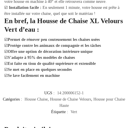
votre housse en machine à 40° et elle retrouvera comme neuve.
☑️
Installation facile :
En seulement 1 minute, votre housse est prête à
être installée sur votre chaise, quel que soit le matériau !
En bref, la Housse de Chaise XL Velours
Vert d’eau :
☑️
Permet de rénover peu couteusement les chaises usées
☑️
Protège contre les animaux de compagnie et les tâches
☑️
Offre une option de décoration intérieure unique
☑️
S’adapte à 95% des modèles de chaises
☑️
Est faite en tissu de qualité supérieure et extensible
☑️
Se met en place en quelques secondes
☑️
Se lave facilement en machine
UGS :
14:200006152-1
Catégories :
Housse Chaise
,
Housse de Chaise Velours
,
Housse pour Chaise
Haute
Étiquette :
Vert