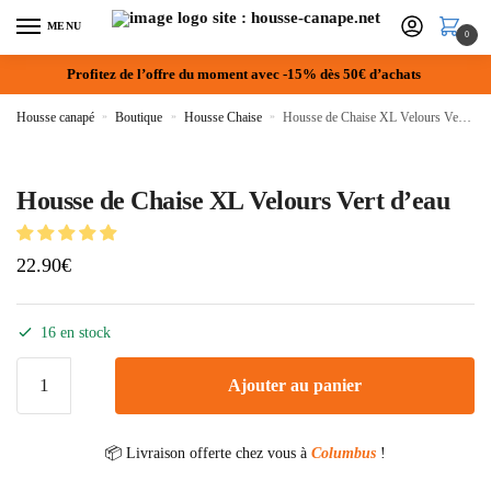
MENU
0
Profitez de l’offre du moment avec -15% dès 50€ d’achats
Housse canapé
»
Boutique
»
Housse Chaise
»
Housse de Chaise XL Velours Vert d’eau
Housse de Chaise XL Velours Vert d’eau
22.90
€
16 en stock
Ajouter au panier
📦 Livraison offerte chez vous à
Columbus
!