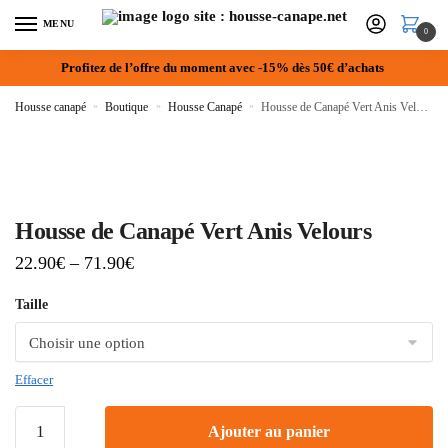
MENU
0
Profitez de l’offre du moment avec -15% dès 50€ d’achats
Housse canapé
»
Boutique
»
Housse Canapé
»
Housse de Canapé Vert Anis Velours
Housse de Canapé Vert Anis Velours
22.90
€
–
71.90
€
Taille
Effacer
Ajouter au panier