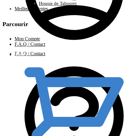
Housse de Tabouret
Meilleures Ventes
Parcourir
Mon Compte
F.A.Q / Contact
F.A.Q / Contact
0.00
€