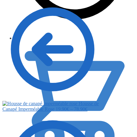
0.00
€
Housse de
Canapé Imperméable Rose
19.90
€
–
78.90
€