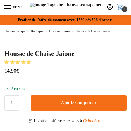
MENU
0
Profitez de l’offre du moment avec -15% dès 50€ d’achats
Housse canapé
»
Boutique
»
Housse Chaise
»
Housse de Chaise Jaione
Housse de Chaise Jaione
14.90
€
2 en stock
Ajouter au panier
📦 Livraison offerte chez vous à
Columbus
!