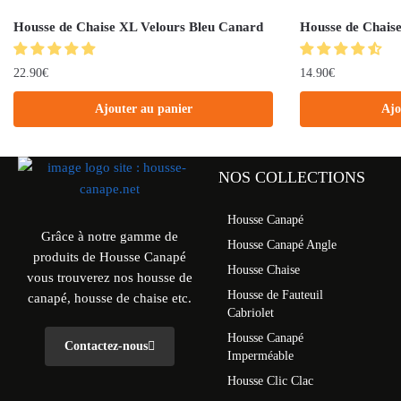
Housse de Chaise XL Velours Bleu Canard
Housse de Chais
22.90
€
14.90
€
Ajouter au panier
Ajo
NOS COLLECTIONS
Housse Canapé
Grâce à notre gamme de
Housse Canapé Angle
produits de Housse Canapé
Housse Chaise
vous trouverez nos housse de
Housse de Fauteuil
canapé, housse de chaise etc.
Cabriolet
Housse Canapé
Contactez-nous
Imperméable
Housse Clic Clac