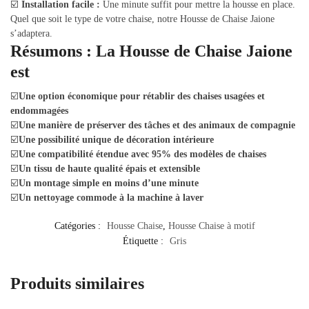
☑️
Installation facile :
Une minute suffit pour mettre la housse en place.
Quel que soit le type de votre chaise, notre Housse de Chaise Jaione
s’adaptera.
Résumons : La Housse de Chaise Jaione
est
☑️
Une option économique pour rétablir des chaises usagées et
endommagées
☑️
Une manière de préserver des tâches et des animaux de compagnie
☑️
Une possibilité unique de décoration intérieure
☑️
Une compatibilité étendue avec 95% des modèles de chaises
☑️
Un tissu de haute qualité épais et extensible
☑️
Un montage simple en moins d’une minute
☑️
Un nettoyage commode à la machine à laver
Catégories :
Housse Chaise
,
Housse Chaise à motif
Étiquette :
Gris
Produits similaires