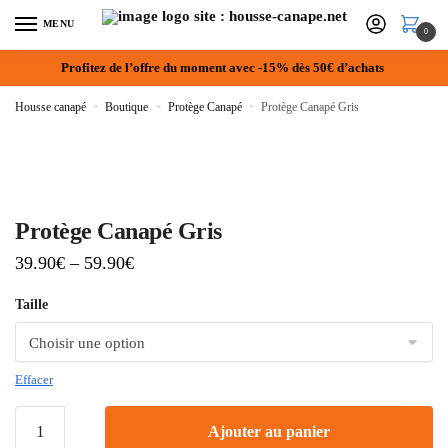
MENU
0
Profitez de l’offre du moment avec -15% dès 50€ d’achats
Housse canapé
»
Boutique
»
Protège Canapé
»
Protège Canapé Gris
Protège Canapé Gris
39.90
€
–
59.90
€
Taille
Effacer
Ajouter au panier