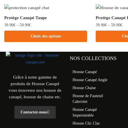
Protège Canapé Taupe
Protège Canapé 
39.90
€
–
59.90
€
39.90
€
–
59.90
€
Choix des options
Cho
NOS COLLECTIONS
Housse Canapé
Grâce à notre gamme de
Housse Canapé Angle
produits de Housse Canapé
Housse Chaise
vous trouverez nos housse de
Housse de Fauteuil
canapé, housse de chaise etc.
Cabriolet
Housse Canapé
Contactez-nous
Imperméable
Housse Clic Clac