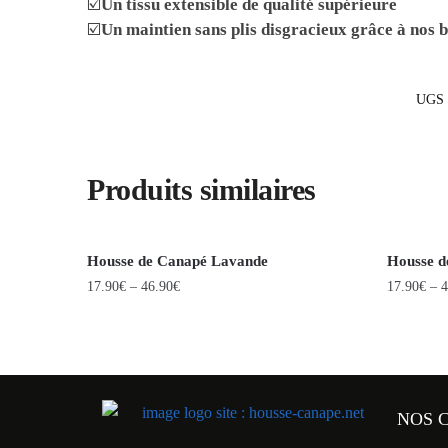
☑️
Un tissu extensible de qualité supérieure
☑️
Un maintien sans plis disgracieux grâce à nos 
UGS 
Produits similaires
Housse de Canapé Lavande
Housse d
17.90
€
–
46.90
€
17.90
€
–
4
NOS 