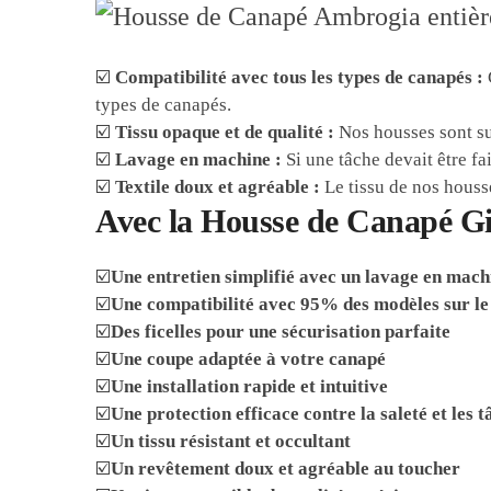
☑️
Compatibilité avec tous les types de canapés :
types de canapés.
☑️
Tissu opaque et de qualité :
Nos housses sont suf
☑️
Lavage en machine :
Si une tâche devait être fa
☑️
Textile doux et agréable :
Le tissu de nos housse
Avec la Housse de Canapé Gi
☑️
Une entretien simplifié avec un lavage en mach
☑️
Une compatibilité avec 95% des modèles sur l
☑️
Des ficelles pour une sécurisation parfaite
☑️
Une coupe adaptée à votre canapé
☑️
Une installation rapide et intuitive
☑️
Une protection efficace contre la saleté et les t
☑️
Un tissu résistant et occultant
☑️
Un revêtement doux et agréable au toucher