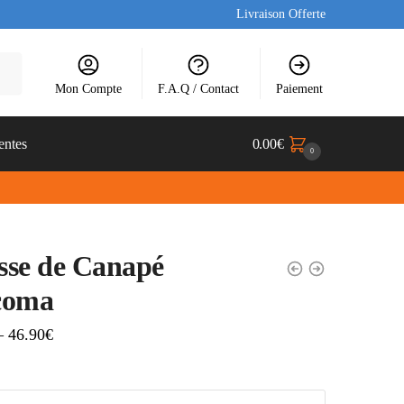
Livraison Offerte
Mon Compte
F.A.Q / Contact
Paiement
entes
0.00
€
0
sse de Canapé
coma
–
46.90
€