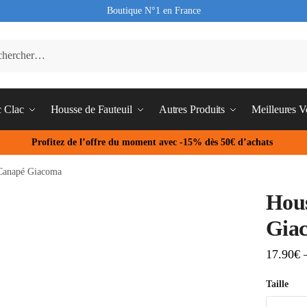
Boutique N°1 en France
c Clac
Housse de Fauteuil
Autres Produits
Meilleures V
Profitez de l’offre du moment avec -15% dès 50€ d’achats
Canapé Giacoma
Hou
Gia
17.90
€
Taille