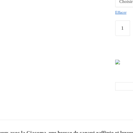
Effacer
reux avec la Giacoma, une housse de canapé raffinée et luxueu