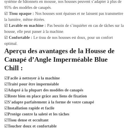
système de bâtonnets en mousse, nos housses peuvent s’adapter à plus de
95% des modèles de canapés.
☑️
Tissu opaque :
Nos housses sont épaisses et ne laissent pas transmettre
la lumière, même étirées.
☑️
Lavable en machine :
Pas besoin de s’inquiéter en cas de tâches sur la
housse, elle peut passer à la machine.
☑️
Confortable :
Le tissu de nos housses est doux, pour un confort
optimal.
Aperçu des avantages de la Housse de
Canapé d’Angle Imperméable Blue
Chill :
☑️
Facile à nettoyer à la machine
☑️
Traité pour être imperméable
☑️
Adapté à la plupart des modèles de canapés
☑️
Reste bien en place grâce aux liens de fixation
☑️
S’adapte parfaitement à la forme de votre canapé
☑️
Installation rapide et facile
☑️
Protège contre la saleté et les tâches
☑️
Tissu dense et occultant
☑️
Toucher doux et confortable