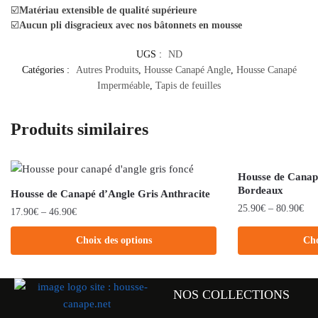
☑️
Matériau extensible de qualité supérieure
☑️
Aucun pli disgracieux avec nos bâtonnets en mousse
UGS :
ND
Catégories :
Autres Produits
,
Housse Canapé Angle
,
Housse Canapé
Imperméable
,
Tapis de feuilles
Produits similaires
Housse de Canap
Bordeaux
Housse de Canapé d’Angle Gris Anthracite
25.90
€
–
80.90
€
17.90
€
–
46.90
€
Choix des options
Cho
NOS COLLECTIONS