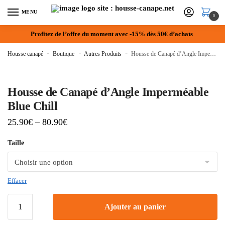
MENU
0
Profitez de l’offre du moment avec -15% dès 50€ d’achats
Housse canapé
»
Boutique
»
Autres Produits
»
Housse de Canapé d’Angle Imperméable Blue Chill
Housse de Canapé d’Angle Imperméable
Blue Chill
25.90
€
–
80.90
€
Taille
Effacer
Ajouter au panier