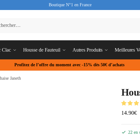
Boutique N°1 en France
c Clac
Housse de Fauteuil
Autres Produits
Meilleures V
Profitez de l’offre du moment avec -15% dès 50€ d’achats
haise Janeth
Hous
14.90
€
22 en 