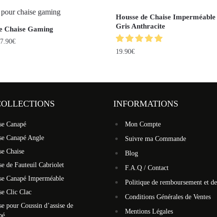
Housse de Chaise Imperméable 
Gris Anthracite
e Chaise Gaming
7.90
€
19.90
€
COLLECTIONS
INFORMATIONS
se Canapé
Mon Compte
se Canapé Angle
Suivre ma Commande
se Chaise
Blog
e de Fauteuil Cabriolet
F.A.Q / Contact
se Canapé Imperméable
Politique de remboursement et de
e Clic Clac
Conditions Générales de Ventes
e pour Coussin d’assise de
Mentions Légales
pé