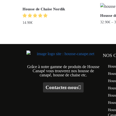
Housse de Chaise Nordik
Housse d
32.90
€
–
3
14.90
€
NOS 
Grâce à notre gamme de produits de Housse
Hous
Canapé vous trouverez nos housse de
Hous
canapé, housse de chaise etc.
Hous
Contactez-nous
Houss
Hous
Houss
Houss
Cana