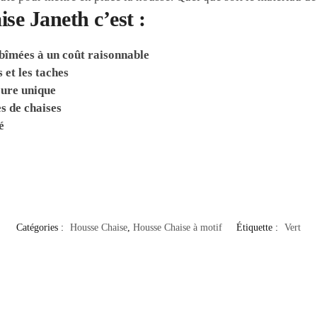
se Janeth c’est :
abîmées à un coût raisonnable
et les taches
eure unique
s de chaises
é
Catégories :
Housse Chaise
,
Housse Chaise à motif
Étiquette :
Vert