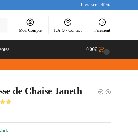
Livraison Offerte
Mon Compte
F.A.Q / Contact
Paiement
entes
0.00
€
0
se de Chaise Janeth
stock