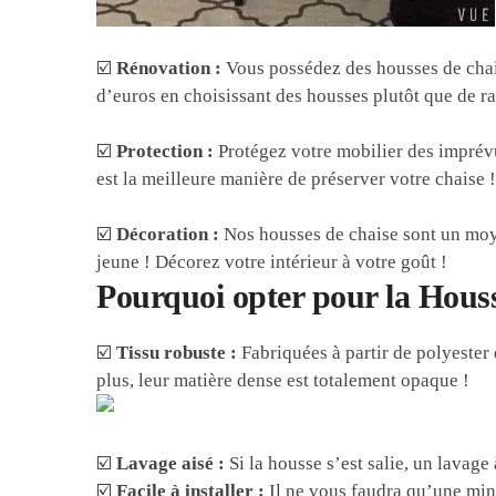
☑️
Rénovation :
Vous possédez des housses de chai
d’euros en choisissant des housses plutôt que de ra
☑️
Protection :
Protégez votre mobilier des imprévus
est la meilleure manière de préserver votre chaise 
☑️
Décoration :
Nos housses de chaise sont un moye
jeune ! Décorez votre intérieur à votre goût !
Pourquoi opter pour la Hous
☑️
Tissu robuste :
Fabriquées à partir de polyester 
plus, leur matière dense est totalement opaque !
☑️
Lavage aisé :
Si la housse s’est salie, un lavage
☑️
Facile à installer :
Il ne vous faudra qu’une minu