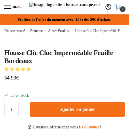
MENU
0
Profitez de l’offre du moment avec -15% dès 50€ d’achats
Housse canapé
»
Boutique
»
Autres Produits
»
Housse Clic Clac Imperméable Feuille Bordeaux
Housse Clic Clac Imperméable Feuille
Bordeaux
54.90
€
23 en stock
Ajouter au panier
📦 Livraison offerte chez vous à
Columbus
!