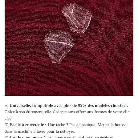
☑️
Universelle, compatible avec plus de 95% des modèles clic clac :
Grâce à son étirement, elle s’adapte sans effort aux formes de votre clic
clac.
☑️
Facile à entretenir :
Une tache ? Pas de panique. Mettez la housse
dans la machine à laver pour la nettoyer.
☑️
Un tissu opaque :
Notre housse est faite d’un tissu épais et