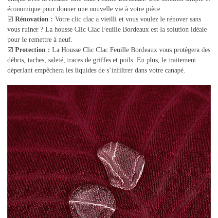
économique pour donner une nouvelle vie à votre pièce.
☑️
Rénovation :
Votre clic clac a vieilli et vous voulez le rénover sans
vous ruiner ? La housse Clic Clac Feuille Bordeaux est la solution idéale
pour le remettre à neuf.
☑️
Protection :
La Housse Clic Clac Feuille Bordeaux vous protègera des
débris, taches, saleté, traces de griffes et poils. En plus, le traitement
déperlant empêchera les liquides de s’infiltrer dans votre canapé.