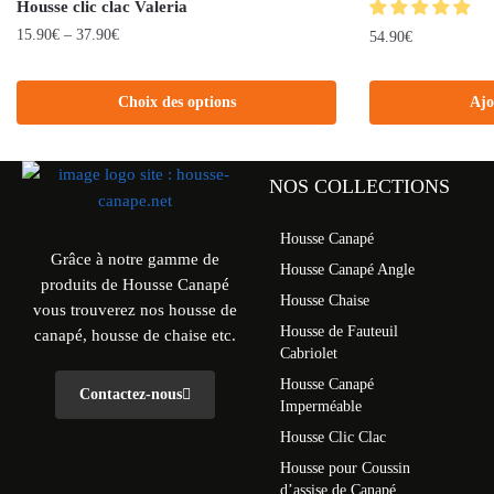
Housse clic clac Valeria
15.90
€
–
37.90
€
54.90
€
Choix des options
Ajo
NOS COLLECTIONS
Housse Canapé
Grâce à notre gamme de
Housse Canapé Angle
produits de Housse Canapé
Housse Chaise
vous trouverez nos housse de
Housse de Fauteuil
canapé, housse de chaise etc.
Cabriolet
Housse Canapé
Contactez-nous
Imperméable
Housse Clic Clac
Housse pour Coussin
d’assise de Canapé