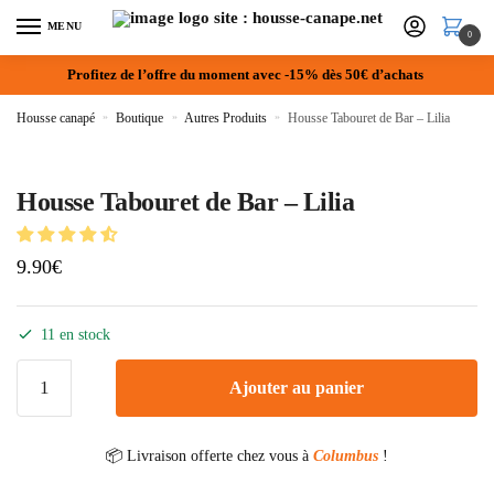
MENU
0
Profitez de l’offre du moment avec -15% dès 50€ d’achats
Housse canapé
»
Boutique
»
Autres Produits
»
Housse Tabouret de Bar – Lilia
Housse Tabouret de Bar – Lilia
9.90
€
11 en stock
Ajouter au panier
📦 Livraison offerte chez vous à
Columbus
!