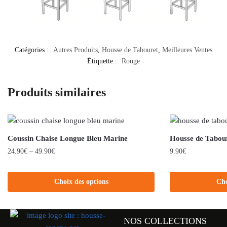
Catégories :
Autres Produits
,
Housse de Tabouret
,
Meilleures Ventes
Étiquette :
Rouge
Produits similaires
Coussin Chaise Longue Bleu Marine
Housse de Tabour
24.90
€
–
49.90
€
9.90
€
Choix des options
Cho
NOS COLLECTIONS