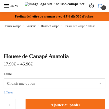
MENU
0
Profitez de l’offre du moment avec -15% dès 50€ d’achats
Housse canapé
»
Boutique
»
Housse Canapé
»
Housse de Canapé Anatolia
Housse de Canapé Anatolia
17.90
€
–
46.90
€
Taille
Effacer
Ajouter au panier