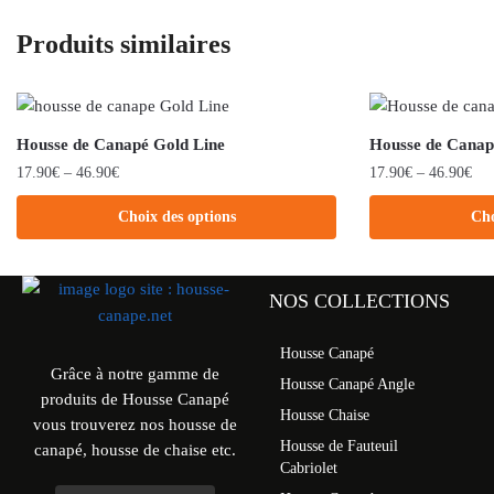
Produits similaires
Housse de Canapé Gold Line
Housse de Cana
17.90
€
–
46.90
€
17.90
€
–
46.90
€
Choix des options
Cho
NOS COLLECTIONS
Housse Canapé
Grâce à notre gamme de
Housse Canapé Angle
produits de Housse Canapé
Housse Chaise
vous trouverez nos housse de
Housse de Fauteuil
canapé, housse de chaise etc.
Cabriolet