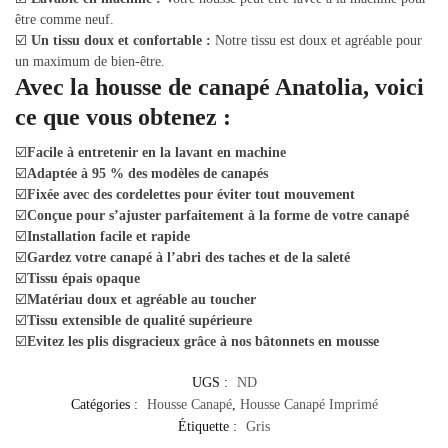
être comme neuf.
☑️
Un tissu doux et confortable :
Notre tissu est doux et agréable pour
un maximum de bien-être.
Avec la housse de canapé Anatolia, voici
ce que vous obtenez :
☑️
Facile à entretenir en la lavant en machine
☑️
Adaptée à 95 % des modèles de canapés
☑️
Fixée avec des cordelettes pour éviter tout mouvement
☑️
Conçue pour s’ajuster parfaitement à la forme de votre canapé
☑️
Installation facile et rapide
☑️
Gardez votre canapé à l’abri des taches et de la saleté
☑️
Tissu épais opaque
☑️
Matériau doux et agréable au toucher
☑️
Tissu extensible de qualité supérieure
☑️
Evitez les plis disgracieux grâce à nos bâtonnets en mousse
UGS :
ND
Catégories :
Housse Canapé
,
Housse Canapé Imprimé
Étiquette :
Gris