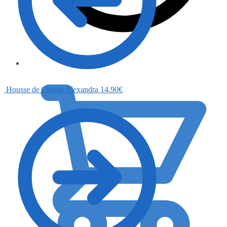
0.00
€
Housse de Chaise Alexandra
14.90
€