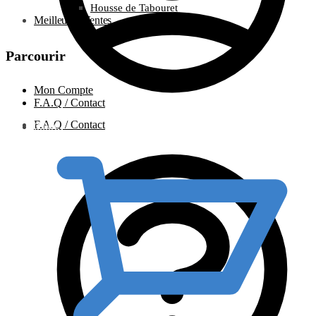
Housse de Tabouret
Meilleures Ventes
Parcourir
Mon Compte
F.A.Q / Contact
F.A.Q / Contact
0.00
€