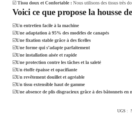
☑️
Tissu doux et Confortable :
Nous utilisons des tissus très d
Voici ce que propose la housse de
☑️
Un entretien facile à la machine
☑️
Une adaptation à 95% des modèles de canapés
☑️
Une fixation stable grâce à des ficelles
☑️
Une forme qui s’adapte parfaitement
☑️
Une installation aisée et rapide
☑️
Une protection contre les tâches et la saleté
☑️
Un étoffe épaisse et opacifiante
☑️
Un revêtement douillet et agréable
☑️
Un tissu extensible haut de gamme
☑️
Une absence de plis disgracieux grâce à des bâtonnets en
UGS :