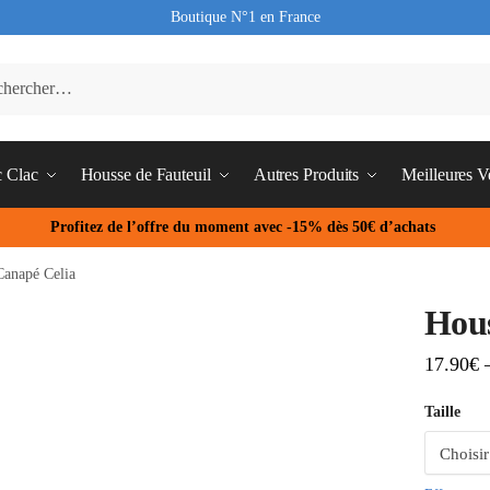
Boutique N°1 en France
c Clac
Housse de Fauteuil
Autres Produits
Meilleures V
Profitez de l’offre du moment avec -15% dès 50€ d’achats
Canapé Celia
Hous
17.90
€
Taille