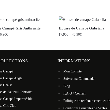
e Canapé Gris Anthracite
Housse de Canapé Gabriella
6.90
€
17.90
€
–
46.90
€
COLLECTIONS
INFORMATIONS
se Canapé
Mon Compte
se Canapé Angle
Suivre ma Commande
se Chaise
Blog
e de Fauteuil Cabriolet
F.A.Q / Contact
se Canapé Imperméable
Politique de remboursement et de
e Clic Clac
Conditions Générales de Ventes