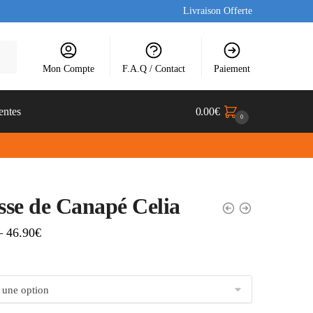
Livraison Offerte
Mon Compte
F.A.Q / Contact
Paiement
entes
0.00
€
0
se de Canapé Celia
–
46.90
€