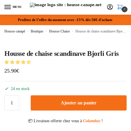
MENU
0
Profitez de l’offre du moment avec -15% dès 50€ d’achats
Housse canapé
»
Boutique
»
Housse Chaise
»
Housse de chaise scandinave Bjorli Gris
Housse de chaise scandinave Bjorli Gris
25.90
€
24 en stock
Ajouter au panier
📦 Livraison offerte chez vous à
Columbus
!