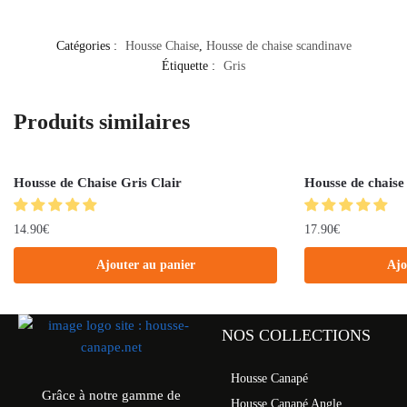
Catégories :
Housse Chaise
,
Housse de chaise scandinave
Étiquette :
Gris
Produits similaires
Housse de Chaise Gris Clair
Housse de chaise 
14.90
€
17.90
€
Ajouter au panier
Ajo
NOS COLLECTIONS
Housse Canapé
Grâce à notre gamme de
Housse Canapé Angle