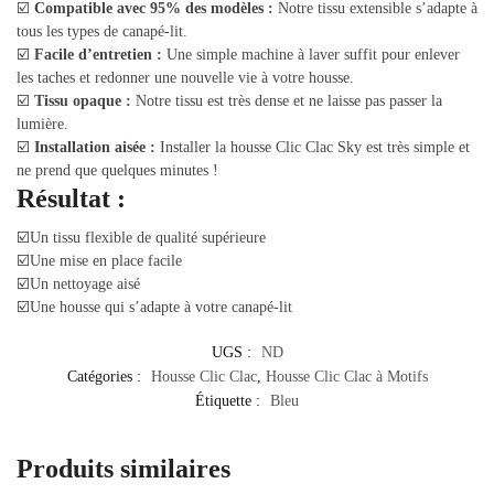
☑️
Compatible avec 95% des modèles :
Notre tissu extensible s’adapte à
tous les types de canapé-lit.
☑️
Facile d’entretien :
Une simple machine à laver suffit pour enlever
les taches et redonner une nouvelle vie à votre housse.
☑️
Tissu opaque :
Notre tissu est très dense et ne laisse pas passer la
lumière.
☑️
Installation aisée :
Installer la housse Clic Clac Sky est très simple et
ne prend que quelques minutes !
Résultat :
☑️Un tissu flexible de qualité supérieure
☑️Une mise en place facile
☑️Un nettoyage aisé
☑️Une housse qui s’adapte à votre canapé-lit
UGS :
ND
Catégories :
Housse Clic Clac
,
Housse Clic Clac à Motifs
Étiquette :
Bleu
Produits similaires