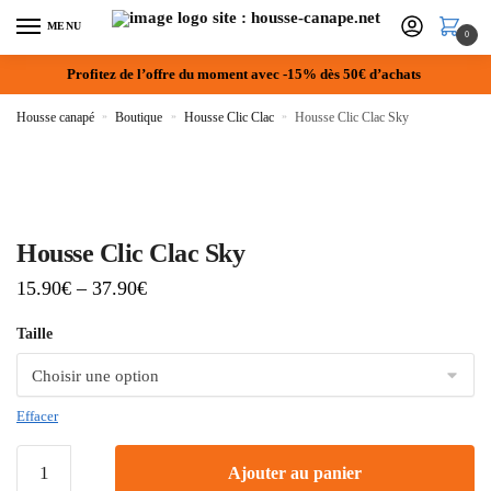
MENU
0
Profitez de l’offre du moment avec -15% dès 50€ d’achats
Housse canapé
»
Boutique
»
Housse Clic Clac
»
Housse Clic Clac Sky
Housse Clic Clac Sky
15.90
€
–
37.90
€
Taille
Effacer
Ajouter au panier