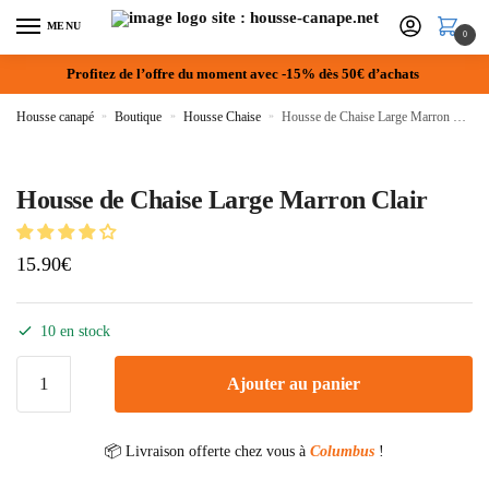
MENU
0
Profitez de l’offre du moment avec -15% dès 50€ d’achats
Housse canapé
»
Boutique
»
Housse Chaise
»
Housse de Chaise Large Marron Clair
Housse de Chaise Large Marron Clair
15.90
€
10 en stock
Ajouter au panier
📦 Livraison offerte chez vous à
Columbus
!