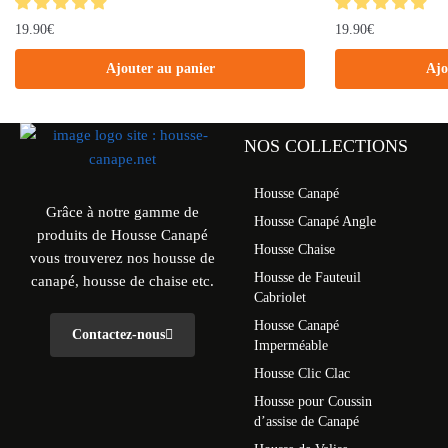
19.90
€
19.90
€
Ajouter au panier
Ajo
NOS COLLECTIONS
Housse Canapé
Grâce à notre gamme de
Housse Canapé Angle
produits de Housse Canapé
Housse Chaise
vous trouverez nos housse de
Housse de Fauteuil
canapé, housse de chaise etc.
Cabriolet
Housse Canapé
Contactez-nous
Imperméable
Housse Clic Clac
Housse pour Coussin
d’assise de Canapé