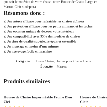
que soit le matériau de votre chaise, notre Housse de Chaise Large en
Marron Clair s’adaptera.
Résumons donc :
☑️
Une astuce efficace pour rafraîchir les chaises abîmées
☑️
Une protection efficace pour les petits animaux et les taches
☑️
Une occasion unique de décorer votre intérieur
☑️
Une compatibilité avec 95% des modèles de chaises
☑️
Un tissu de qualité supérieure épais et extensible
☑️
Un montage en moins d’une minute
☑️
Un nettoyage facile en machine
Catégories :
Housse Chaise
,
Housse pour Chaise Haute
Étiquette :
Marron
Produits similaires
Housse de Chaise Imperméable Feuille Bleu
Housse de Chaise
Ciel
Clair