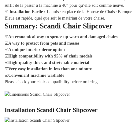
suffit de la passer à la machine à 40° pour qu’elle soit comme neuve.
☑️
Installation Facile :
La mise en place de la Housse de Chaise Baroque
Bleue est rapide, quel que soit le matériau de votre chaise.
Summary: Scandi Chair Slipcover
☑️
An economical way to spruce up worn and damaged chairs
☑️
A way to protect from pets and messes
☑️
A unique interior décor option
☑️
High compatibility with 95% of chair models
☑️
High-quality thick and stretchable material
☑️
Very easy installation in less than one minute
☑️
Convenient machine washable
Please check your chair compatibility before ordering.
Installation Scandi Chair Slipcover