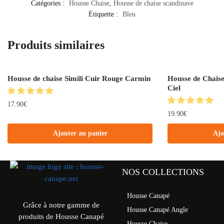
Catégories :
Housse Chaise
,
Housse de chaise scandinave
Étiquette :
Bleu
Produits similaires
Housse de chaise Simili Cuir Rouge Carmin
Housse de Chaise
Ciel
17.90
€
19.90
€
Ajouter au panier
Ajo
NOS COLLECTIONS
Housse Canapé
Grâce à notre gamme de
Housse Canapé Angle
produits de Housse Canapé
Housse Chaise