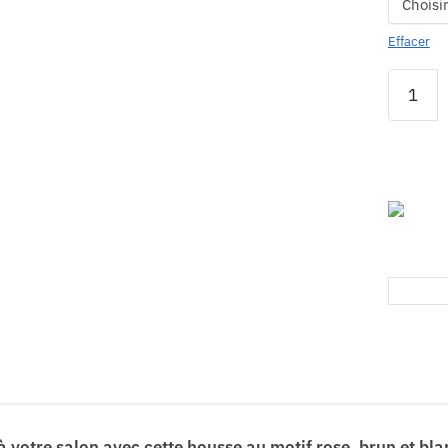
Effacer
 votre salon avec cette housse au motif rose, brun et bl