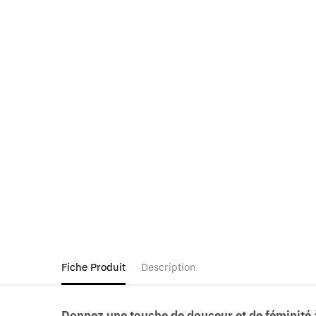
Fiche Produit
Description
Donnez une touche de douceur et de féminité à