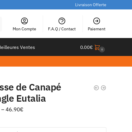
Livraison Offerte
Mon Compte
F.A.Q / Contact
Paiement
eilleures Ventes
0.00
€
0
sse de Canapé
gle Eutalia
–
46.90
€