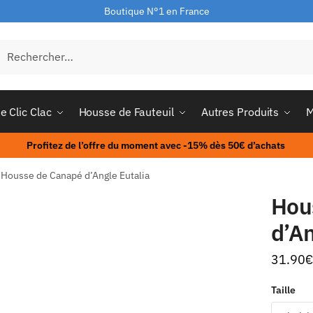
Boutique N°1 en France
e Clic Clac
Housse de Fauteuil
Autres Produits
M
Profitez de l’offre du moment avec -15% dès 50€ d’achats
Housse de Canapé d’Angle Eutalia
Hou
d’An
31.90
€
Taille