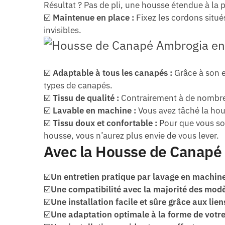
Résultat ? Pas de pli, une housse étendue à la p
☑️
Maintenue en place :
Fixez les cordons situé
invisibles.
☑️
Adaptable à tous les canapés :
Grâce à son e
types de canapés.
☑️
Tissu de qualité :
Contrairement à de nombreu
☑️
Lavable en machine :
Vous avez tâché la hou
☑️
Tissu doux et confortable :
Pour que vous soy
housse, vous n’aurez plus envie de vous lever.
Avec la Housse de Canapé d
☑️
Un entretien pratique par lavage en machin
☑️
Une compatibilité avec la majorité des mod
☑️
Une installation facile et sûre grâce aux lien
☑️
Une adaptation optimale à la forme de votr