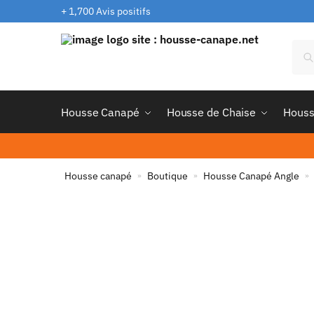
+ 1,700 Avis positifs
Housse Canapé
Housse de Chaise
Houss
Housse canapé
Boutique
Housse Canapé Angle
»
»
»