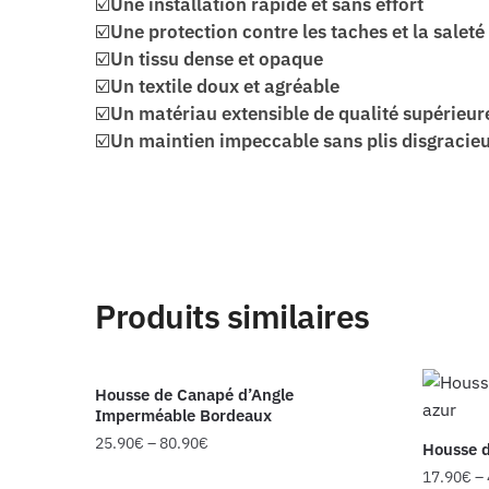
☑️
Une installation rapide et sans effort
☑️
Une protection contre les taches et la saleté
☑️
Un tissu dense et opaque
☑️
Un textile doux et agréable
☑️
Un matériau extensible de qualité supérieur
☑️
Un maintien impeccable sans plis disgracie
Produits similaires
Housse de Canapé d’Angle
Imperméable Bordeaux
25.90
€
–
80.90
€
Housse d
17.90
€
–