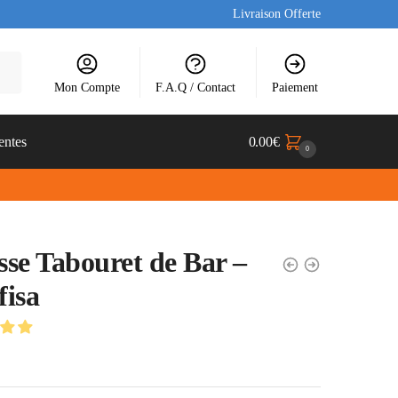
Livraison Offerte
Mon Compte
F.A.Q / Contact
Paiement
entes
0.00
€
0
se Tabouret de Bar –
isa