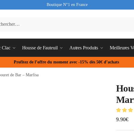
Boutique N°1 en France
c Clac
Housse de Fauteuil
Autres Produits
Meilleures V
Profitez de l’offre du moment avec -15% dès 50€ d’achats
ouret de Bar – Marfisa
Hous
Marf
9.90
€