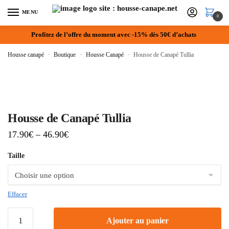
MENU
0
Profitez de l’offre du moment avec -15% dès 50€ d’achats
Housse canapé
»
Boutique
»
Housse Canapé
»
Housse de Canapé Tullia
Housse de Canapé Tullia
17.90
€
–
46.90
€
Taille
Effacer
Ajouter au panier