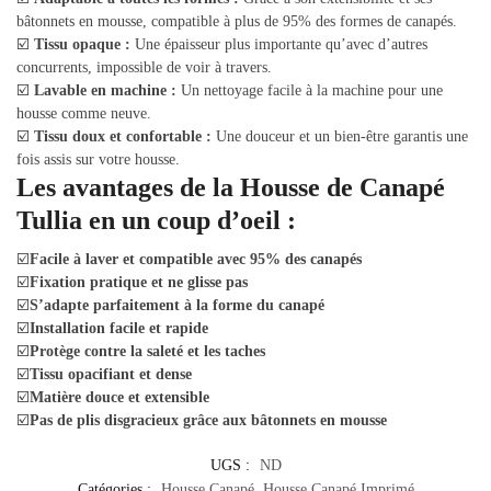
bâtonnets en mousse, compatible à plus de 95% des formes de canapés.
☑️
Tissu opaque :
Une épaisseur plus importante qu’avec d’autres
concurrents, impossible de voir à travers.
☑️
Lavable en machine :
Un nettoyage facile à la machine pour une
housse comme neuve.
☑️
Tissu doux et confortable :
Une douceur et un bien-être garantis une
fois assis sur votre housse.
Les avantages de la Housse de Canapé
Tullia en un coup d’oeil :
☑️
Facile à laver et compatible avec 95% des canapés
☑️
Fixation pratique et ne glisse pas
☑️
S’adapte parfaitement à la forme du canapé
☑️
Installation facile et rapide
☑️
Protège contre la saleté et les taches
☑️
Tissu opacifiant et dense
☑️
Matière douce et extensible
☑️
Pas de plis disgracieux grâce aux bâtonnets en mousse
UGS :
ND
Catégories :
Housse Canapé
,
Housse Canapé Imprimé