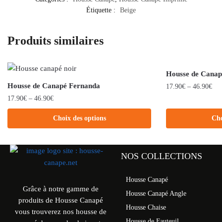
Étiquette :
Beige
Produits similaires
Housse de Canap
Housse de Canapé Fernanda
17.90
€
–
46.90
€
17.90
€
–
46.90
€
Choix des options
Cho
NOS COLLECTIONS
Housse Canapé
Grâce à notre gamme de
Housse Canapé Angle
produits de Housse Canapé
Housse Chaise
vous trouverez nos housse de
Housse de Fauteuil