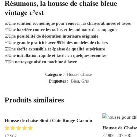
Résumons, la housse de chaise bleue
vintage c’est
☑️
Une solution économique pour rénover les chaises abîmées et usées
☑️
Une barrière contre les taches et les animaux de compagnie
☑️
Une possibilité de décoration intérieure originale
☑️
Une grande praticité avec 95% des modèles de chaises
☑️
Une étoffe extensible et épaisse de qualité supérieure
☑️
Une installation rapide et facile en quelques secondes
☑️
Un nettoyage aisé en machine à laver
Catégorie :
Housse Chaise
Étiquettes :
Bleu
,
Gris
Produits similaires
Housse de chaise Simili Cuir Rouge Carmin
Housse de Chais
32.90
€
–
37.90
€
17.90
€