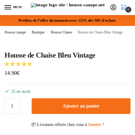
MENU
0
Profitez de l’offre du moment avec -15% dès 50€ d’achats
Housse canapé
»
Boutique
»
Housse Chaise
»
Housse de Chaise Bleu Vintage
Housse de Chaise Bleu Vintage
14.90
€
25 en stock
Ajouter au panier
📦 Livraison offerte chez vous à
Saratov
!