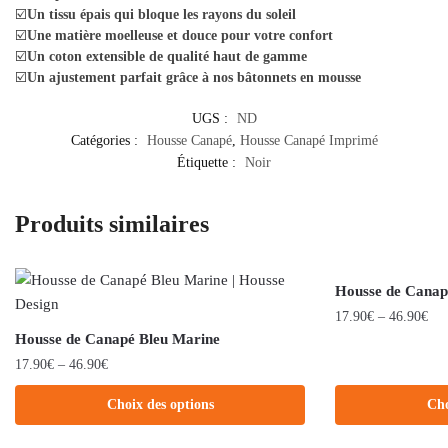
☑️
Un tissu épais qui bloque les rayons du soleil
☑️
Une matière moelleuse et douce pour votre confort
☑️
Un coton extensible de qualité haut de gamme
☑️
Un ajustement parfait grâce à nos bâtonnets en mousse
UGS :
ND
Catégories :
Housse Canapé
,
Housse Canapé Imprimé
Étiquette :
Noir
Produits similaires
Housse de Canap
17.90
€
–
46.90
€
Housse de Canapé Bleu Marine
17.90
€
–
46.90
€
Choix des options
Cho