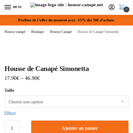
MENU
0
Profitez de l’offre du moment avec -15% dès 50€ d’achats
Housse canapé
»
Boutique
»
Housse Canapé
»
Housse de Canapé Simonetta
Housse de Canapé Simonetta
17.90
€
–
46.90
€
Taille
Effacer
Ajouter au panier