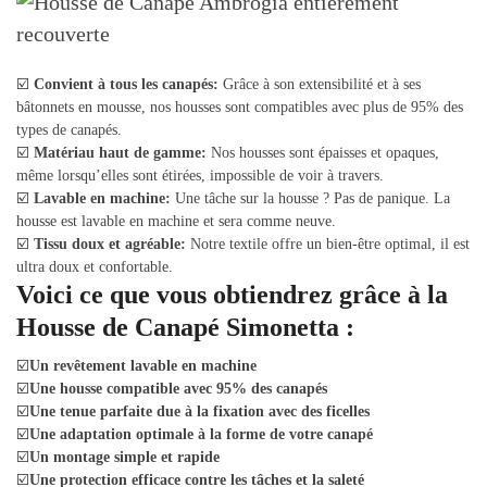
☑️
Convient à tous les canapés:
Grâce à son extensibilité et à ses
bâtonnets en mousse, nos housses sont compatibles avec plus de 95% des
types de canapés.
☑️
Matériau haut de gamme:
Nos housses sont épaisses et opaques,
même lorsqu’elles sont étirées, impossible de voir à travers.
☑️
Lavable en machine:
Une tâche sur la housse ? Pas de panique. La
housse est lavable en machine et sera comme neuve.
☑️
Tissu doux et agréable:
Notre textile offre un bien-être optimal, il est
ultra doux et confortable.
Voici ce que vous obtiendrez grâce à la
Housse de Canapé Simonetta :
☑️
Un revêtement lavable en machine
☑️
Une housse compatible avec 95% des canapés
☑️
Une tenue parfaite due à la fixation avec des ficelles
☑️
Une adaptation optimale à la forme de votre canapé
☑️
Un montage simple et rapide
☑️
Une protection efficace contre les tâches et la saleté