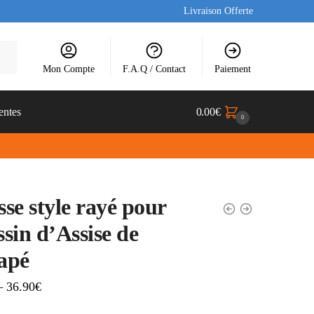
Livraison Offerte
Mon Compte
F.A.Q / Contact
Paiement
entes
0.00
€
0
se style rayé pour
sin d’Assise de
apé
–
36.90
€