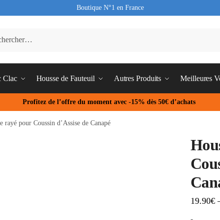
Boutique N°1 en France
c Clac
Housse de Fauteuil
Autres Produits
Meilleures V
Profitez de l’offre du moment avec -15% dès 50€ d’achats
le rayé pour Coussin d’Assise de Canapé
Hous
Cous
Can
19.90
€