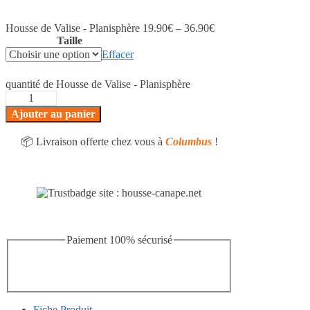
Housse de Valise - Planisphère
19.90
€
–
36.90
€
Taille
Effacer
quantité de Housse de Valise - Planisphère
Ajouter au panier
📦 Livraison offerte chez vous à
Columbus
!
Paiement 100% sécurisé
Fiche Produit