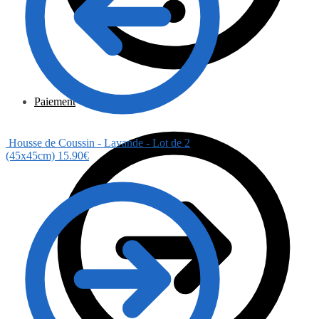
Paiement
Housse de Coussin - Lavande - Lot de 2
(45x45cm)
15.90
€