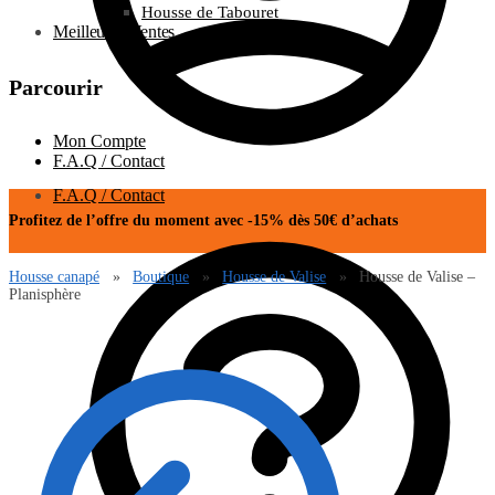
Housse de Tabouret
Meilleures Ventes
Parcourir
Mon Compte
F.A.Q / Contact
F.A.Q / Contact
Profitez de l’offre du moment avec -15% dès 50€ d’achats
Housse canapé
»
Boutique
»
Housse de Valise
»
Housse de Valise –
Planisphère