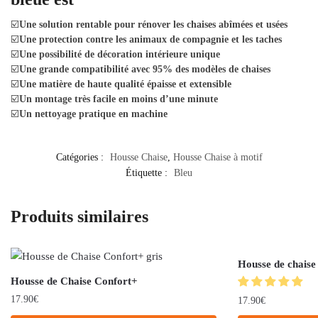
☑️
Une solution rentable pour rénover les chaises abîmées et usées
☑️
Une protection contre les animaux de compagnie et les taches
☑️
Une possibilité de décoration intérieure unique
☑️
Une grande compatibilité avec 95% des modèles de chaises
☑️
Une matière de haute qualité épaisse et extensible
☑️
Un montage très facile en moins d’une minute
☑️
Un nettoyage pratique en machine
Catégories :
Housse Chaise
,
Housse Chaise à motif
Étiquette :
Bleu
Produits similaires
Housse de chaise 
Housse de Chaise Confort+
17.90
€
17.90
€