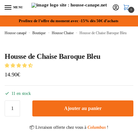
MENU
0
Profitez de l’offre du moment avec -15% dès 50€ d’achats
Housse canapé
»
Boutique
»
Housse Chaise
»
Housse de Chaise Baroque Bleu
Housse de Chaise Baroque Bleu
14.90
€
11 en stock
Ajouter au panier
📦 Livraison offerte chez vous à
Columbus
!