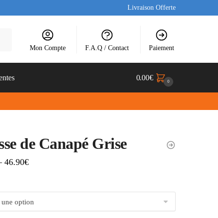
Livraison Offerte
Mon Compte
F.A.Q / Contact
Paiement
entes
0.00
€
0
se de Canapé Grise
–
46.90
€