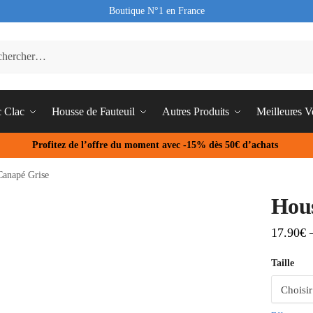
Boutique N°1 en France
c Clac
Housse de Fauteuil
Autres Produits
Meilleures V
Profitez de l’offre du moment avec -15% dès 50€ d’achats
Canapé Grise
Hous
17.90
€
Taille