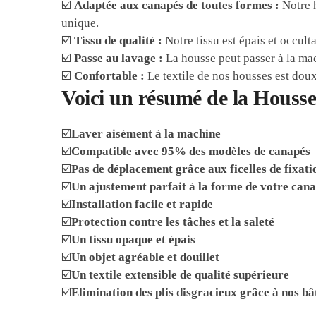
☑️
Adaptée aux canapés de toutes formes :
Notre h
unique.
☑️
Tissu de qualité :
Notre tissu est épais et occulta
☑️
Passe au lavage :
La housse peut passer à la mac
☑️
Confortable :
Le textile de nos housses est doux
Voici un résumé de la Housse
☑️
Laver aisément à la machine
☑️
Compatible avec 95% des modèles de canapés
☑️
Pas de déplacement grâce aux ficelles de fixati
☑️
Un ajustement parfait à la forme de votre can
☑️
Installation facile et rapide
☑️
Protection contre les tâches et la saleté
☑️
Un tissu opaque et épais
☑️
Un objet agréable et douillet
☑️
Un textile extensible de qualité supérieure
☑️
Elimination des plis disgracieux grâce à nos b