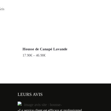
ris
Housse de Canapé Lavande
17.90
€
–
46.90
€
LEURS AVIS
«
Le service client est efficace et professionnel.