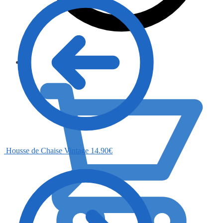
0.00
€
Housse de Chaise Vintage
14.90
€