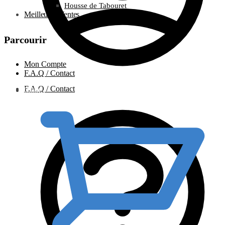
Housse de Tabouret
Meilleures Ventes
Parcourir
Mon Compte
F.A.Q / Contact
F.A.Q / Contact
0.00
€