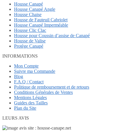
Housse Canapé
Housse Canapé Angle
Housse Chaise
Housse de Fauteuil Cabriolet
Housse Canapé Imperméable
Housse Clic Clac
Housse pour Coussin d’assise de Canapé
Housse de Valise
Protège Canapé
INFORMATIONS
Mon Compte
Suivre ma Commande
Blog
F.A.Q / Contact
Politique de remboursement et de retours
Conditions Générales de Ventes
Mentions Légales
Guides des Tailles
Plan du Site
LEURS AVIS