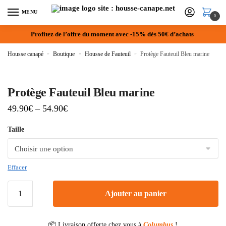
MENU
0
Profitez de l’offre du moment avec -15% dès 50€ d’achats
Housse canapé
»
Boutique
»
Housse de Fauteuil
»
Protège Fauteuil Bleu marine
Protège Fauteuil Bleu marine
49.90
€
–
54.90
€
Taille
Effacer
Ajouter au panier
📦 Livraison offerte chez vous à
Columbus
!