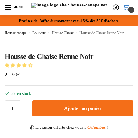
MENU
0
Profitez de l’offre du moment avec -15% dès 50€ d’achats
Housse canapé
»
Boutique
»
Housse Chaise
»
Housse de Chaise Renne Noir
Housse de Chaise Renne Noir
21.90
€
27 en stock
Ajouter au panier
📦 Livraison offerte chez vous à
Columbus
!