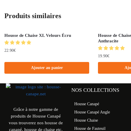
Produits similaires
Housse de Chaise XL Velours Écru
Housse de Chaise
Anthracite
22.90
€
19.90
€
Ajouter au panier
Ajo
NOS COLLECTIONS
Housse Canapé
Grâce à notre gamme de
Housse Canapé Angle
produits de Housse Canapé
Housse Chaise
vous trouverez nos housse de
Housse de Fauteuil
canapé, housse de chaise etc.