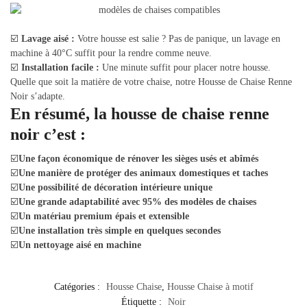
☑️
Lavage aisé :
Votre housse est salie ? Pas de panique, un lavage en
machine à 40°C suffit pour la rendre comme neuve.
☑️
Installation facile :
Une minute suffit pour placer notre housse.
Quelle que soit la matière de votre chaise, notre Housse de Chaise Renne
Noir s’adapte.
En résumé, la housse de chaise renne
noir c’est :
☑️
Une façon économique de rénover les sièges usés et abîmés
☑️
Une manière de protéger des animaux domestiques et taches
☑️
Une possibilité de décoration intérieure unique
☑️
Une grande adaptabilité avec 95% des modèles de chaises
☑️
Un matériau premium épais et extensible
☑️
Une installation très simple en quelques secondes
☑️
Un nettoyage aisé en machine
Catégories :
Housse Chaise
,
Housse Chaise à motif
Étiquette :
Noir