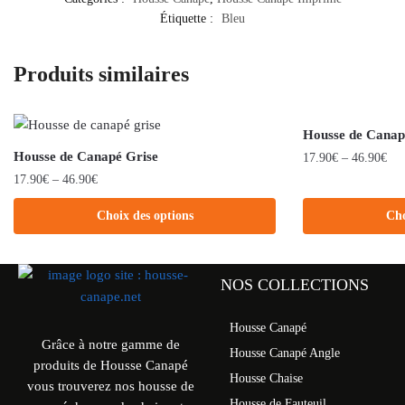
Étiquette :
Bleu
Produits similaires
Housse de Canap
Housse de Canapé Grise
17.90
€
–
46.90
€
17.90
€
–
46.90
€
Choix des options
Cho
NOS COLLECTIONS
Housse Canapé
Grâce à notre gamme de
Housse Canapé Angle
produits de Housse Canapé
Housse Chaise
vous trouverez nos housse de
Housse de Fauteuil