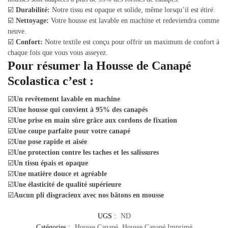
☑️
Durabilité:
Notre tissu est opaque et solide, même lorsqu’il est étiré.
☑️
Nettoyage:
Votre housse est lavable en machine et redeviendra comme
neuve.
☑️
Confort:
Notre textile est conçu pour offrir un maximum de confort à
chaque fois que vous vous asseyez.
Pour résumer la Housse de Canapé
Scolastica c’est :
☑️
Un revêtement lavable en machine
☑️
Une housse qui convient à 95% des canapés
☑️
Une prise en main sûre grâce aux cordons de fixation
☑️
Une coupe parfaite pour votre canapé
☑️
Une pose rapide et aisée
☑️
Une protection contre les taches et les salissures
☑️
Un tissu épais et opaque
☑️
Une matière douce et agréable
☑️
Une élasticité de qualité supérieure
☑️
Aucun pli disgracieux avec nos bâtons en mousse
UGS :
ND
Catégories :
Housse Canapé
,
Housse Canapé Imprimé