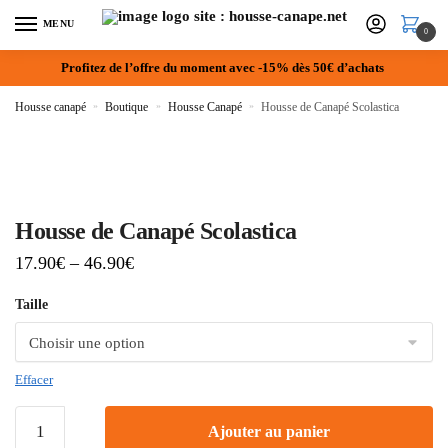
MENU
0
Profitez de l’offre du moment avec -15% dès 50€ d’achats
Housse canapé
»
Boutique
»
Housse Canapé
»
Housse de Canapé Scolastica
Housse de Canapé Scolastica
17.90
€
–
46.90
€
Taille
Effacer
Ajouter au panier